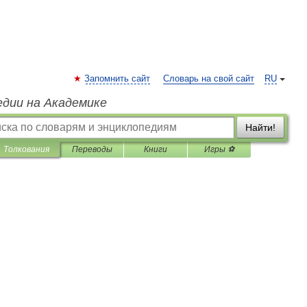
Запомнить сайт
Словарь на свой сайт
RU
едии на Академике
Найти!
Толкования
Переводы
Книги
Игры ⚽