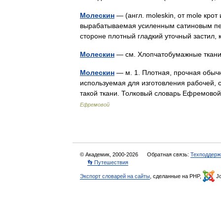
Молескин
— (англ. moleskin, от mole кр
вырабатываемая усиленным сатиновым пер
стороне плотный гладкий уточный застил
Молескин
— см. Хлопчатобумажные тка
Молескин
— м. 1. Плотная, прочная обычн
используемая для изготовления рабочей, сп
такой ткани. Толковый словарь Ефремов
Ефремовой
© Академик, 2000-2026
Обратная связь:
Техподдерж
👣 Путешествия
Экспорт словарей на сайты
, сделанные на PHP,
Jo