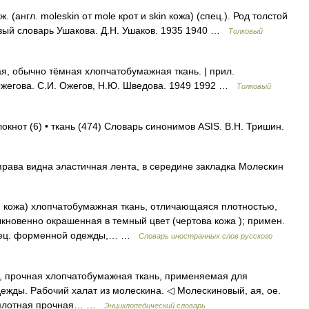
англ. moleskin от mole крот и skin кожа) (спец.). Род толстой
овый словарь Ушакова. Д.Н. Ушаков. 1935 1940 …
Толковый
, обычно тёмная хлопчатобумажная ткань. | прил.
Ожегова. С.И. Ожегов, Н.Ю. Шведова. 1949 1992 …
Толковый
локнот (6) • ткань (474) Словарь синонимов ASIS. В.Н. Тришин.
рава видна эластичная лента, в середине закладка Молескин
ая кожа) хлопчатобумажная ткань, отличающаяся плотностью,
кновенно окрашенная в темный цвет (чертова кожа ); примен.
 спец. форменной одежды,… …
Словарь иностранных слов русского
ая, прочная хлопчатобумажная ткань, применяемая для
одежды. Рабочий халат из молескина. ◁ Молескиновый, ая, ое.
n), плотная прочная… …
Энциклопедический словарь