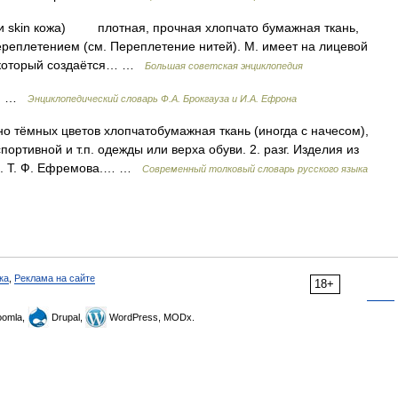
от и skin кожа) плотная, прочная хлопчато бумажная ткань,
еплетением (см. Переплетение нитей). М. имеет на лицевой
, который создаётся… …
Большая советская энциклопедия
ни …
Энциклопедический словарь Ф.А. Брокгауза и И.А. Ефрона
о тёмных цветов хлопчатобумажная ткань (иногда с начесом),
ортивной и т.п. одежды или верха обуви. 2. разг. Изделия из
ой. Т. Ф. Ефремова.… …
Современный толковый словарь русского языка
ка
,
Реклама на сайте
18+
omla,
Drupal,
WordPress, MODx.