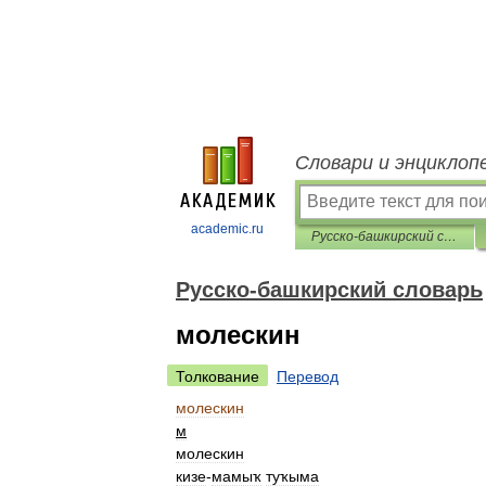
Словари и энциклоп
academic.ru
Русско-башкирский словарь
Русско-башкирский словарь
молескин
Толкование
Перевод
молескин
м
молескин
кизе
-
мамыҡ
туҡыма