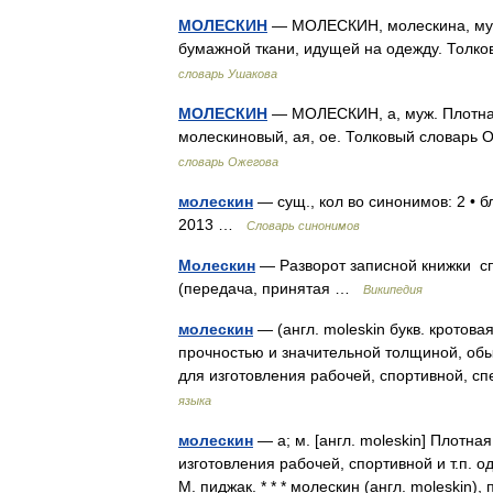
МОЛЕСКИН
— МОЛЕСКИН, молескина, муж. (
бумажной ткани, идущей на одежду. Толк
словарь Ушакова
МОЛЕСКИН
— МОЛЕСКИН, а, муж. Плотная
молескиновый, ая, ое. Толковый словарь 
словарь Ожегова
молескин
— сущ., кол во синонимов: 2 • б
2013 …
Словарь синонимов
Молескин
— Разворот записной книжки сп
(передача, принятая …
Википедия
молескин
— (англ. moleskin букв. кротов
прочностью и значительной толщиной, обы
для изготовления рабочей, спортивной,
языка
молескин
— а; м. [англ. moleskin] Плотн
изготовления рабочей, спортивной и т.п. 
М. пиджак. * * * молескин (англ. moleski