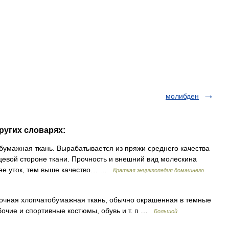
молибден
ругих словарях:
умажная ткань. Вырабатывается из пряжи среднего качества
цевой стороне ткани. Прочность и внешний вид молескина
нее уток, тем выше качество… …
Краткая энциклопедия домашнего
рочная хлопчатобумажная ткань, обычно окрашенная в темные
бочие и спортивные костюмы, обувь и т. п …
Большой