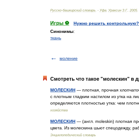
Русско
-
башкирский
словарь
. -
Уфа
.
Ураксин
З
.
Г
.
.
2005
.
Игры ⚽
Нужно решить контрольную?
Синонимы
:
ткань
моление
Смотреть что такое "молескин" в д
МОЛЕСКИН
— плотная, прочная хлопчатоб
с плотным гладким настилом из утка на ли
определяются плотностью утка: чем плот
хозяйства
МОЛЕСКИН
— (англ. moleskin) плотная п
цвета. Из молескина шьют спецодежду, ра
Энциклопедический словарь